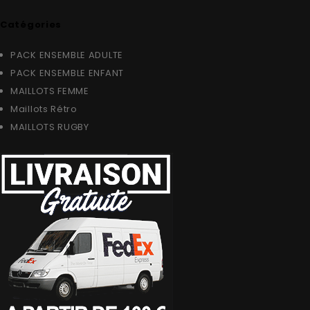
Catégories
PACK ENSEMBLE ADULTE
PACK ENSEMBLE ENFANT
MAILLOTS FEMME
Maillots Rétro
MAILLOTS RUGBY