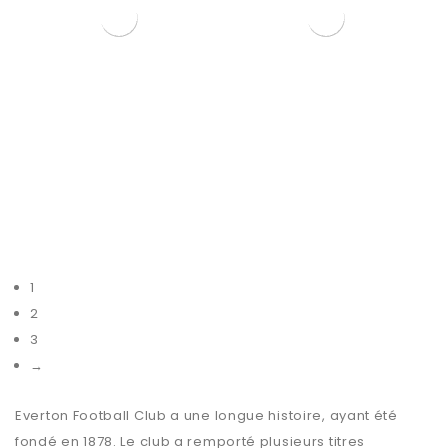
EXTERIEUR KEANE 2024-
EXTERIEUR YOUNG
2025
2024-2025
€
109.99
€
54.99
€
109.99
€
54.99
MAILLOT EVERTON
MAILLOT EVERTON
VERSION EXTERIEUR
VERSION EXTERIEUR
KEANE
YOUNG
MODÈLE ADULTE
MODÈLE ADULTE
SAISON 2024/2025
SAISON 2024/2025
VOIR
VOIR
1
2
3
→
Everton Football Club a une longue histoire, ayant été
fondé en 1878. Le club a remporté plusieurs titres