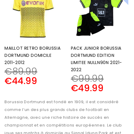
MAILLOT RETRO BORUSSIA
PACK JUNIOR BORUSSIA
DORTMUND DOMICILE
DORTMUND EDITION
2011-2012
LIMITEE NULLN90N 2021-
€
89.99
2022
€
99.99
€
44.99
€
49.99
Borussia Dortmund est fondé en 1909, il est considéré
comme l’un des plus grands clubs de football en
Allemagne, avec une riche histoire de succès en
championnat et en compétitions européennes. Le club
joue ses matchs à domicile au Signal Iduna Park et est