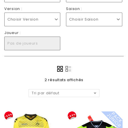
Version :
Saison :
Choisir Version
Choisir Saison
Joueur :
Pas de joueurs
2 résultats affichés
Tri par défaut
P
A
C
K
U
N
I
O
J
R
-50%
-50%