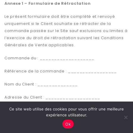
Annexe 1 – Formulaire de Rétractation
Le présent formulaire doit être complété et renvoyé
uniquement si le Client souhaite se rétracter de la
commande passée sur le Site sauf exclusions ou limites à
l’exercice du droit de rétractation suivant les Conditions
Générales de Vente applicables.
Commande du : ___________________
Référence de la commande : _________________
Nom du Client : ______________
Adresse du Client : ___________________
Ce site web utilise des cookies pour vous offrir une meilleure
Signature du Client (uniquement en cas de notification du
expérience utilisateur.
présent formulaire sur papier)
Ok
Représentant légal :