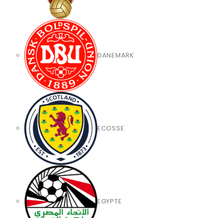
DANEMARK
ECOSSE
EGYPTE