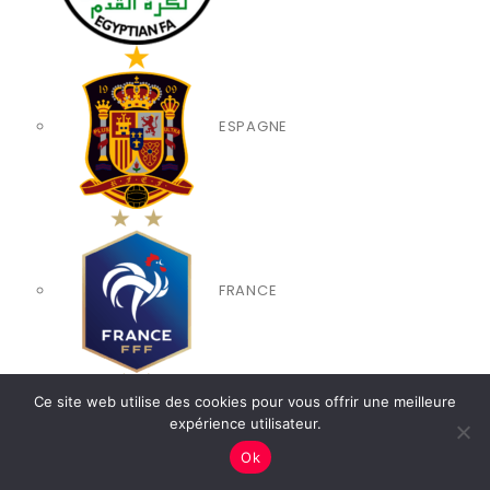
ESPAGNE
FRANCE
Ce site web utilise des cookies pour vous offrir une meilleure
expérience utilisateur.
Top
ITALIE
Ok