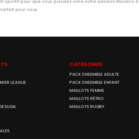
t sportif pour que vous puissiez vivre votre passion
Monaco
à 
 parfait pour vous.
ATS
CATÉGORIES
PACK ENSEMBLE ADULTE
MIER LEAGUE
PACK ENSEMBLE ENFANT
MAILLOTS FEMME
MAILLOTS RÉTRO
DESLIGA
MAILLOTS RUGBY
ALES