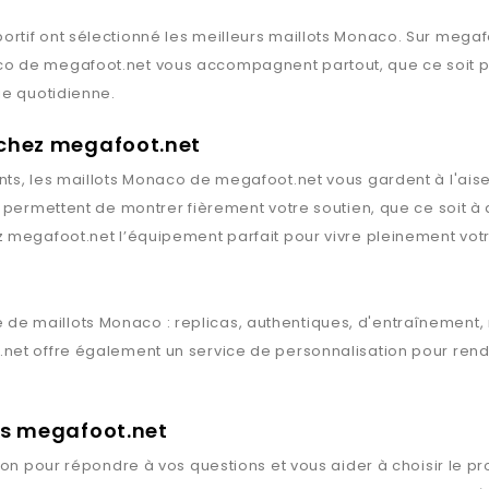
rtif ont sélectionné les meilleurs maillots
Monaco
. Sur
megaf
co
de
megafoot.net
vous accompagnent partout, que ce soit po
ie quotidienne.
 chez megafoot.net
ts, les maillots
Monaco
de
megafoot.net
vous gardent à l'aise
s permettent de montrer fièrement votre soutien, que ce soit à
z
megafoot.net
l’équipement parfait pour vivre pleinement votr
 de maillots
Monaco
: replicas, authentiques, d'entraînement,
.net
offre également un service de personnalisation pour rendr
rts megafoot.net
ion pour répondre à vos questions et vous aider à choisir le pr