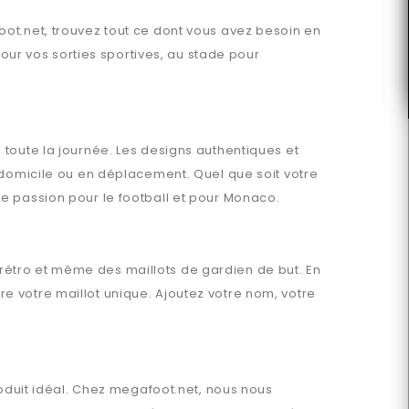
oot.net
, trouvez tout ce dont vous avez besoin en
ur vos sorties sportives, au stade pour
 toute la journée. Les designs authentiques et
 domicile ou en déplacement. Quel que soit votre
e passion pour le football et pour
Monaco
.
 rétro et même des maillots de gardien de but. En
e votre maillot unique. Ajoutez votre nom, votre
oduit idéal. Chez
megafoot.net
, nous nous