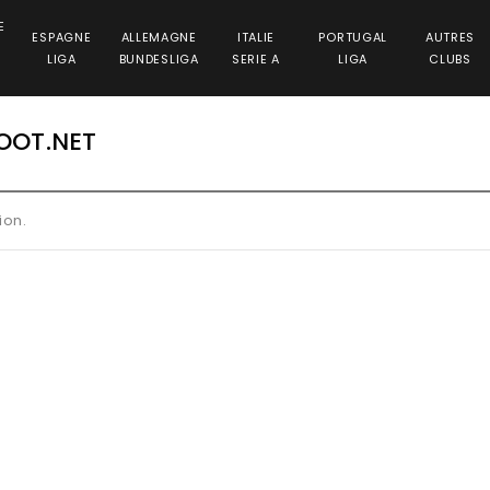
E
ESPAGNE
ALLEMAGNE
ITALIE
PORTUGAL
AUTRES
LIGA
BUNDESLIGA
SERIE A
LIGA
CLUBS
OOT.NET
ion.