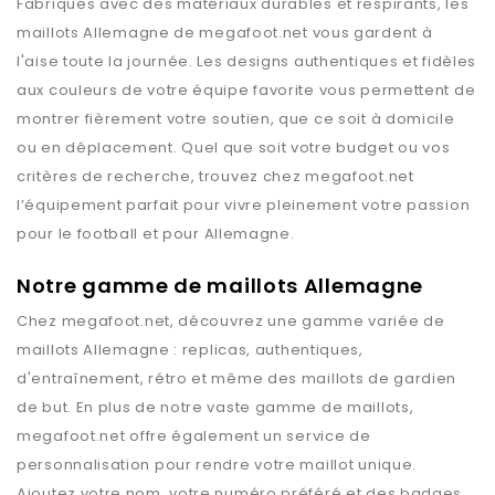
Fabriqués avec des matériaux durables et respirants, les
maillots
Allemagne
de
megafoot.net
vous gardent à
l'aise toute la journée. Les designs authentiques et fidèles
aux couleurs de votre équipe favorite vous permettent de
montrer fièrement votre soutien, que ce soit à domicile
ou en déplacement. Quel que soit votre budget ou vos
critères de recherche, trouvez chez
megafoot.net
l’équipement parfait pour vivre pleinement votre passion
pour le football et pour
Allemagne
.
Notre gamme de maillots Allemagne
Chez
megafoot.net
, découvrez une gamme variée de
maillots
Allemagne
: replicas, authentiques,
d'entraînement, rétro et même des maillots de gardien
de but. En plus de notre vaste gamme de maillots,
megafoot.net
offre également un service de
personnalisation pour rendre votre maillot unique.
Ajoutez votre nom, votre numéro préféré et des badges.