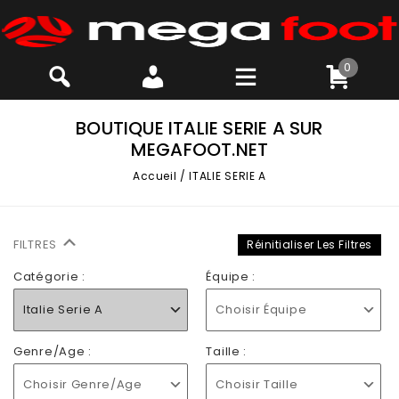
0
BOUTIQUE ITALIE SERIE A SUR
MEGAFOOT.NET
Accueil
/
ITALIE SERIE A
FILTRES
Réinitialiser Les Filtres
Catégorie :
Équipe :
Italie Serie A
Choisir Équipe
Genre/Age :
Taille :
Choisir Genre/Age
Choisir Taille