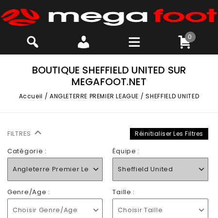
0
BOUTIQUE SHEFFIELD UNITED SUR
MEGAFOOT.NET
Accueil
/
ANGLETERRE PREMIER LEAGUE
/
SHEFFIELD UNITED
FILTRES
Réinitialiser Les Filtres
Catégorie :
Équipe :
Angleterre Premier League
Sheffield United
Genre/Age :
Taille :
Choisir Genre/Age
Choisir Taille