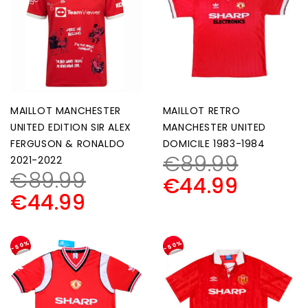
MAILLOT MANCHESTER
MAILLOT RETRO
UNITED EDITION SIR ALEX
MANCHESTER UNITED
FERGUSON & RONALDO
DOMICILE 1983-1984
€
89.99
2021-2022
€
89.99
€
44.99
€
44.99
-50%
-50%