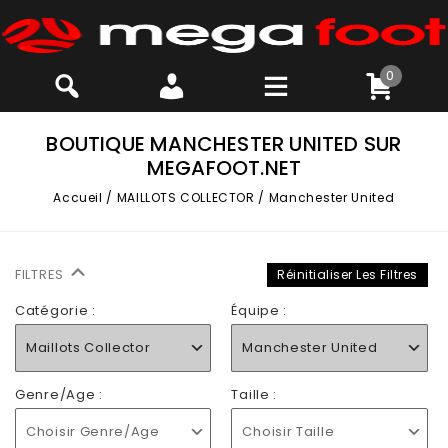
0
BOUTIQUE MANCHESTER UNITED SUR
MEGAFOOT.NET
Accueil
/
MAILLOTS COLLECTOR
/
Manchester United
FILTRES
Réinitialiser Les Filtres
Catégorie :
Équipe :
Maillots Collector
Manchester United
Genre/Age :
Taille :
Choisir Genre/Age
Choisir Taille