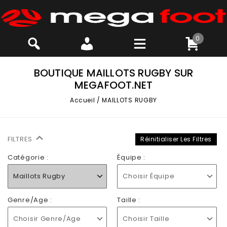
0
BOUTIQUE MAILLOTS RUGBY SUR
MEGAFOOT.NET
Accueil
/
MAILLOTS RUGBY
FILTRES
Réinitialiser Les Filtres
Catégorie :
Équipe :
Maillots Rugby
Choisir Équipe
Genre/Age :
Taille :
Choisir Genre/Age
Choisir Taille