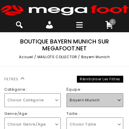
0
BOUTIQUE BAYERN MUNICH SUR
MEGAFOOT.NET
Accueil
/
MAILLOTS COLLECTOR
/
Bayern Munich
FILTRES
Réinitialiser Les Filtres
Catégorie :
Équipe :
Choisir Catégorie
Bayern Munich
Genre/Age :
Taille :
Choisir Genre/Age
Choisir Taille