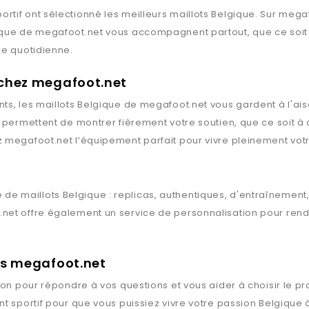
rtif ont sélectionné les meilleurs maillots
Belgique
. Sur
megaf
ique
de
megafoot.net
vous accompagnent partout, que ce soit p
ie quotidienne.
 chez megafoot.net
ts, les maillots
Belgique
de
megafoot.net
vous gardent à l'ais
s permettent de montrer fièrement votre soutien, que ce soit à
z
megafoot.net
l’équipement parfait pour vivre pleinement votr
 de maillots
Belgique
: replicas, authentiques, d'entraînement
.net
offre également un service de personnalisation pour rendr
rts megafoot.net
ion pour répondre à vos questions et vous aider à choisir le pr
t sportif pour que vous puissiez vivre votre passion
Belgique
à