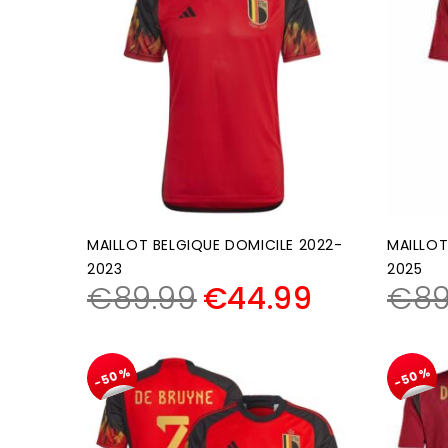
MAILLOT BELGIQUE DOMICILE 2022-
MAILLOT
2023
2025
€
89.99
€
44.99
€
89
-50%
-50%