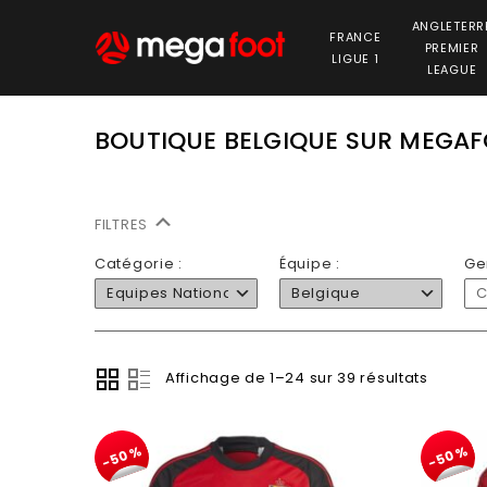
ANGLETERR
FRANCE
PREMIER
LIGUE 1
LEAGUE
BOUTIQUE BELGIQUE SUR MEGAF
FILTRES
Catégorie :
Équipe :
Ge
Equipes Nationales
Belgique
C
Affichage de 1–24 sur 39 résultats
-50%
-50%