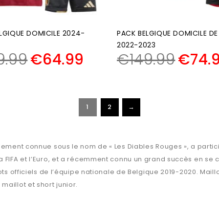
LGIQUE DOMICILE 2024-
PACK BELGIQUE DOMICILE DE
2022-2023
9.99
€
64.99
€
149.99
€
74.
1
2
→
galement connue sous le nom de « Les Diables Rouges », a part
la FIFA et l’Euro, et a récemment connu un grand succès en se
lots officiels de l’équipe nationale de Belgique 2019-2020. Mail
aillot et short junior.