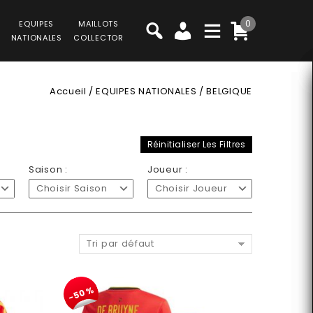
0
EQUIPES
MAILLOTS
NATIONALES
COLLECTOR
Accueil
/
EQUIPES NATIONALES
/
BELGIQUE
Réinitialiser Les Filtres
Saison :
Joueur :
Choisir Saison
Choisir Joueur
Tri par défaut
-50%