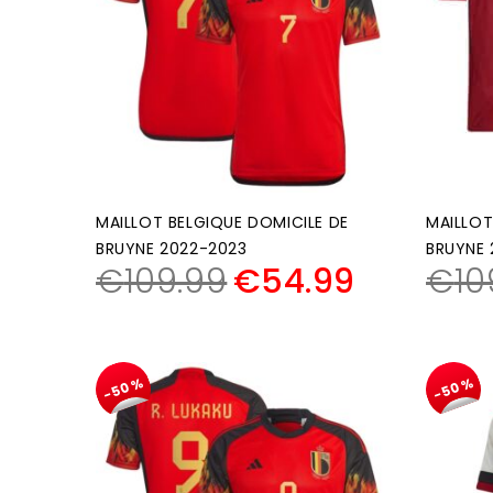
MAILLOT BELGIQUE DOMICILE DE
MAILLOT
BRUYNE 2022-2023
BRUYNE
€
109.99
€
54.99
€
10
-50%
-50%