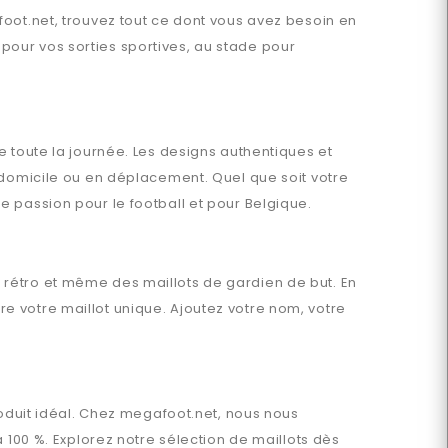
oot.net
, trouvez tout ce dont vous avez besoin en
our vos sorties sportives, au stade pour
e toute la journée. Les designs authentiques et
 domicile ou en déplacement. Quel que soit votre
e passion pour le football et pour
Belgique
.
, rétro et même des maillots de gardien de but. En
e votre maillot unique. Ajoutez votre nom, votre
oduit idéal. Chez
megafoot.net
, nous nous
 100 %. Explorez notre sélection de maillots dès