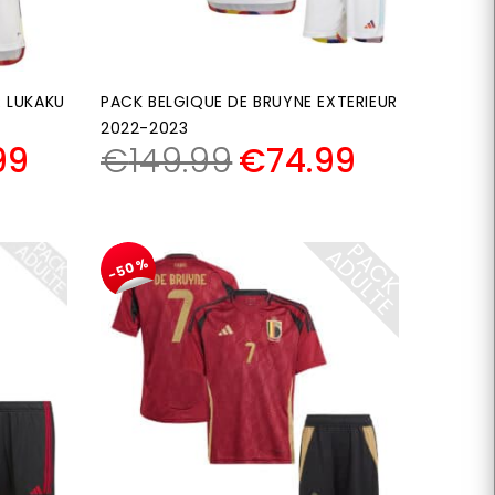
R LUKAKU
PACK BELGIQUE DE BRUYNE EXTERIEUR
2022-2023
99
€
149.99
€
74.99
P
A
C
K
D
U
L
T
A
E
-50%