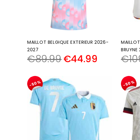
MAILLOT BELGIQUE EXTERIEUR 2026-
MAILLOT
2027
BRUYNE 
€
89.99
€
44.99
€
10
-50%
-50%