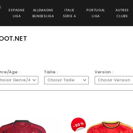
E
ESPAGNE
ALLEMAGNE
ITALIE
PORTUGAL
AUTRES
LIGA
BUNDESLIGA
SERIE A
LIGA
CLUBS
OOT.NET
nre/Age :
Taille :
Version :
hoisir Genre/Age
Choisir Taille
Choisir Version
-50%