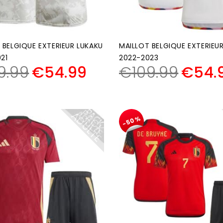
 BELGIQUE EXTERIEUR LUKAKU
MAILLOT BELGIQUE EXTERIEU
21
2022-2023
9.99
€
54.99
€
109.99
€
54.
P
A
C
K
D
U
L
T
A
E
-50%