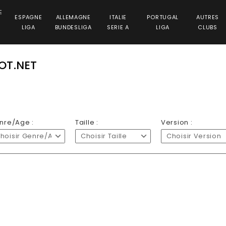
E
ESPAGNE
ALLEMAGNE
ITALIE
PORTUGAL
AUTRES
LIGA
BUNDESLIGA
SERIE A
LIGA
CLUBS
OT.NET
nre/Age :
Taille :
Version :
hoisir Genre/Age
Choisir Taille
Choisir Version