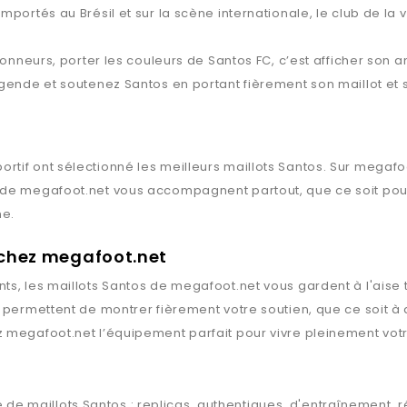
portés au Brésil et sur la scène internationale, le club de la vi
ionneurs, porter les couleurs de Santos FC, c’est afficher son a
gende et soutenez Santos en portant fièrement son maillot et s
rtif ont sélectionné les meilleurs maillots
Santos
. Sur
megafoo
de
megafoot.net
vous accompagnent partout, que ce soit pour
ne.
 chez megafoot.net
ts, les maillots
Santos
de
megafoot.net
vous gardent à l'aise 
s permettent de montrer fièrement votre soutien, que ce soit à
z
megafoot.net
l’équipement parfait pour vivre pleinement votr
 de maillots
Santos
: replicas, authentiques, d'entraînement, 