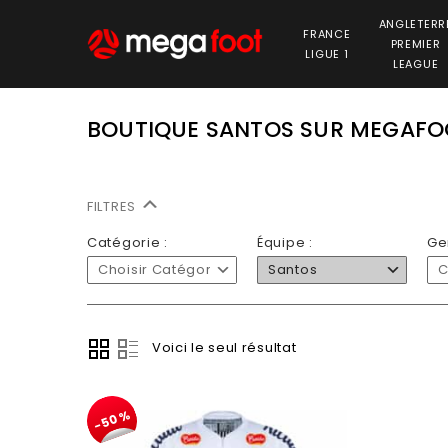
ANGLETERR
FRANCE
PREMIER
LIGUE 1
LEAGUE
BOUTIQUE SANTOS SUR MEGAFO
FILTRES
Catégorie :
Équipe :
Ge
Choisir Catégorie
Santos
C
Voici le seul résultat
-50%