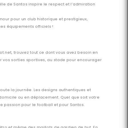
lle de Santos inspire le respect et l’admiration
mour pour un club historique et prestigieux,
es équipements officiels !
t.net
, trouvez tout ce dont vous avez besoin en
 vos sorties sportives, au stade pour encourager
toute la journée. Les designs authentiques et
 domicile ou en déplacement. Quel que soit votre
e passion pour le football et pour
Santos
.
rétro et même des maillots de gardien de but. En