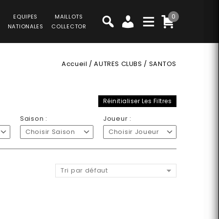
0
EQUIPES
MAILLOTS
NATIONALES
COLLECTOR
Accueil
/
AUTRES CLUBS
/
SANTOS
Réinitialiser Les Filtres
Saison :
Joueur :
Choisir Saison
Choisir Joueur
Tri par défaut