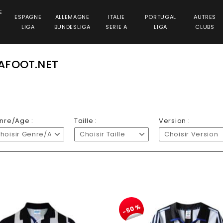
E
ESPAGNE
ALLEMAGNE
ITALIE
PORTUGAL
AUTRES
LIGA
BUNDESLIGA
SERIE A
LIGA
CLUBS
AFOOT.NET
nre/Age :
Taille :
Version :
hoisir Genre/Age
Choisir Taille
Choisir Version
-50%