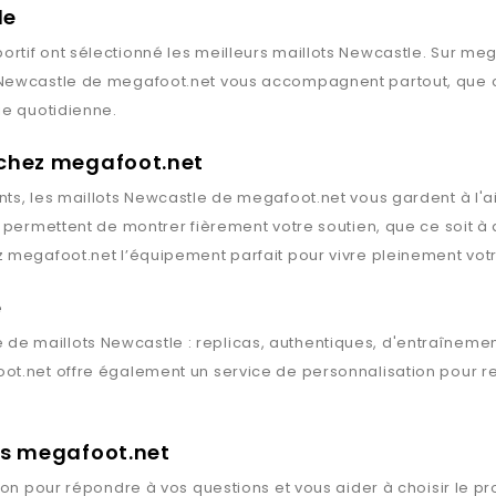
le
rtif ont sélectionné les meilleurs maillots
Newcastle
. Sur
meg
Newcastle
de
megafoot.net
vous accompagnent partout, que ce 
ie quotidienne.
 chez megafoot.net
ts, les maillots
Newcastle
de
megafoot.net
vous gardent à l'a
s permettent de montrer fièrement votre soutien, que ce soit à
z
megafoot.net
l’équipement parfait pour vivre pleinement votr
e
 de maillots
Newcastle
: replicas, authentiques, d'entraîneme
ot.net
offre également un service de personnalisation pour re
rts megafoot.net
ion pour répondre à vos questions et vous aider à choisir le pr