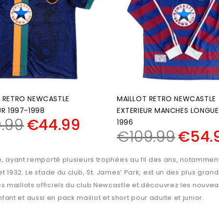
T RETRO NEWCASTLE
MAILLOT RETRO NEWCASTLE
UR 1997-1998
EXTERIEUR MANCHES LONGUE
.99
€
44.99
1996
€
109.99
€
54.
e, ayant remporté plusieurs trophées au fil des ans, notamment
t 1932. Le stade du club, St. James’ Park, est un des plus gran
maillots officiels du club Newcastle et découvrez les nouveaux 
t et aussi en pack maillot et short pour adulte et junior.