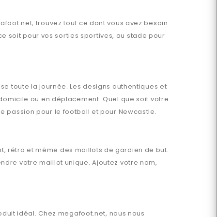
afoot.net
, trouvez tout ce dont vous avez besoin
soit pour vos sorties sportives, au stade pour
ise toute la journée. Les designs authentiques et
 domicile ou en déplacement. Quel que soit votre
e passion pour le football et pour
Newcastle
.
nt, rétro et même des maillots de gardien de but.
ndre votre maillot unique. Ajoutez votre nom,
oduit idéal. Chez
megafoot.net
, nous nous