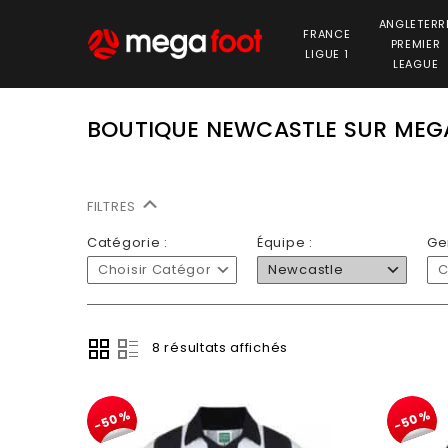
ANGLETERR
FRANCE
PREMIER
LIGUE 1
LEAGUE
BOUTIQUE NEWCASTLE SUR MEG
FILTRES
Catégorie :
Équipe :
Ge
Choisir Catégorie
Newcastle
C
8 résultats affichés
-50%
-50%