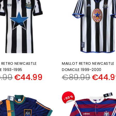
T RETRO NEWCASTLE
MAILLOT RETRO NEWCASTLE
E 1993-1995
DOMICILE 1999-2000
.99
€
44.99
€
89.99
€
44.9
-50%