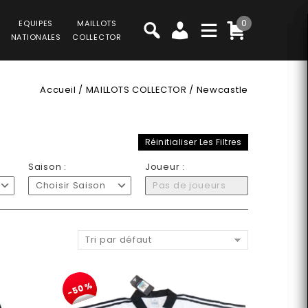
0
EQUIPES
MAILLOTS
NATIONALES
COLLECTOR
Accueil
/
MAILLOTS COLLECTOR
/
Newcastle
Réinitialiser Les Filtres
Saison :
Joueur :
Choisir Saison
Pas de joueurs
Tri par défaut
-50%