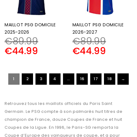
MAILLOT PSG DOMICILE
MAILLOT PSG DOMICILE
2025-2026
2026-2027
€
89.99
€
89.99
€
44.99
€
44.99
1
2
3
4
…
16
17
18
→
Retrouvez tous les maillots officiels du Paris Saint
Germain. Le PSG compte à son palmarès huit titres de
champion de France, douze Coupes de France et huit
Coupes de la Ligue. En 1996, le Paris-SG remporta la
Coupe d’Europe des vainqueurs de coupe, et a pour