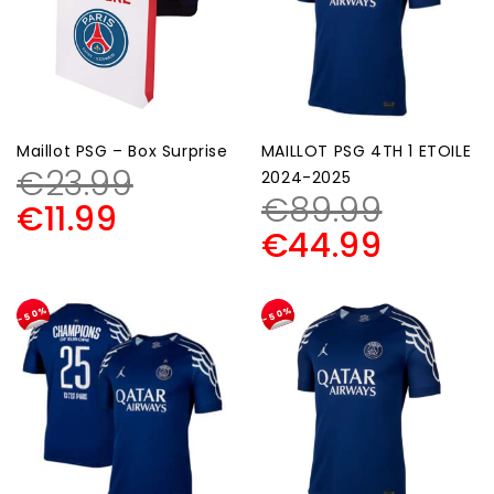
Maillot PSG – Box Surprise
MAILLOT PSG 4TH 1 ETOILE
€
23.99
2024-2025
€
89.99
€
11.99
€
44.99
-50%
-50%